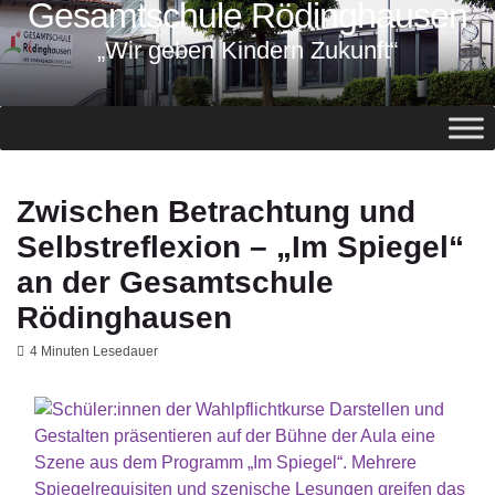
Gesamtschule Rödinghausen
springen
„Wir geben Kindern Zukunft“
Zwischen Betrachtung und
Selbstreflexion – „Im Spiegel“
an der Gesamtschule
Rödinghausen
4 Minuten Lesedauer