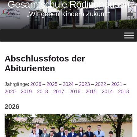
Gesamtschule Rödinghausen
springen
„Wir geben Kindern Zukunft“
Abschlussfotos der
Abiturienten
Jahrgänge:
2026
–
2025
–
2024
–
2023
–
2022
–
2021
–
2020
–
2019
–
2018
–
2017
–
2016
–
2015
–
2014
–
2013
2026