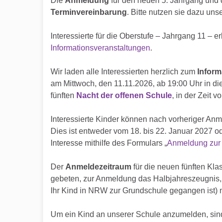
Die
Anmeldung
für den neuen 5. Jahrgang und 
Terminvereinbarung
. Bitte nutzen sie dazu uns
Interessierte für die Oberstufe – Jahrgang 11 – e
Informationsveranstaltungen
.
Wir laden alle Interessierten herzlich zum
Inform
am Mittwoch, den 11.11.2026, ab 19:00 Uhr in die
fünften
Nacht der offenen Schule
, in der Zeit v
Interessierte Kinder können nach vorheriger An
Dies ist entweder vom 18. bis 22. Januar 2027 od
Interesse mithilfe des Formulars „
Anmeldung zur 
Der
Anmeldezeitraum
für die neuen fünften Kl
gebeten, zur Anmeldung das Halbjahreszeugnis
Ihr Kind in NRW zur Grundschule gegangen ist) 
Um ein Kind an unserer Schule anzumelden, sind