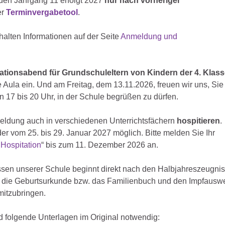
den Jahrgang 11 erfolgt 2027
nur nach vorheriger
er
Terminvergabetool
.
rhalten Informationen auf der Seite
Anmeldung und
ationsabend für Grundschuleltern von Kindern der 4. Klas
 Aula ein. Und am Freitag, dem 13.11.2026, freuen wir uns, Sie
on 17 bis 20 Uhr,
in der Schule begrüßen zu dürfen.
meldung auch in verschiedenen Unterrichtsfächern
hospitieren
.
er vom 25. bis 29. Januar 2027 möglich. Bitte melden Sie Ihr
Hospitation
“ bis zum 11. Dezember 2026 an.
assen unserer Schule beginnt direkt nach den Halbjahreszeugn
, die Geburtsurkunde bzw. das Familienbuch und den Impfaus
mitzubringen.
 folgende Unterlagen im Original notwendig: