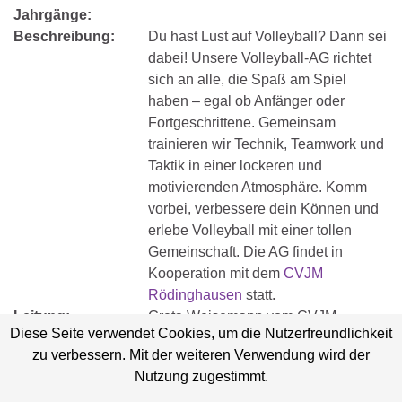
Jahrgänge:
Beschreibung:
Du hast Lust auf Volleyball? Dann sei
dabei! Unsere Volleyball-AG richtet
sich an alle, die Spaß am Spiel
haben – egal ob Anfänger oder
Fortgeschrittene. Gemeinsam
trainieren wir Technik, Teamwork und
Taktik in einer lockeren und
motivierenden Atmosphäre. Komm
vorbei, verbessere dein Können und
erlebe Volleyball mit einer tollen
Gemeinschaft. Die AG findet in
Kooperation mit dem
CVJM
Rödinghausen
statt.
Leitung:
Greta Weisemann vom CVJM
Diese Seite verwendet Cookies, um die Nutzerfreundlichkeit
Kostenbeitrag:
–
zu verbessern. Mit der weiteren Verwendung wird der
Nutzung zugestimmt.