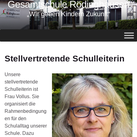
Gesamtschule Rödinghausen
springen
„Wir geben Kindern Zukunft“
Stellvertretende Schulleiterin
Unsere
stellvertretende
Schulleiterin ist
Frau Vollus. Sie
organisiert die
Rahmenbedingung
en für den
Schulalltag unserer
Schule. Dazu