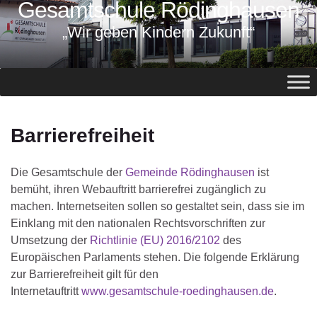
Gesamtschule Rödinghausen
springen
„Wir geben Kindern Zukunft“
Barrierefreiheit
Die Gesamtschule der
Gemeinde Rödinghausen
ist
bemüht, ihren Webauftritt barrierefrei zugänglich zu
machen. Internetseiten sollen so gestaltet sein, dass sie im
Einklang mit den nationalen Rechtsvorschriften zur
Umsetzung der
Richtlinie (EU) 2016/2102
des
Europäischen Parlaments stehen. Die folgende Erklärung
zur Barrierefreiheit gilt für den
Internetauftritt
www.gesamtschule-roedinghausen.de
.