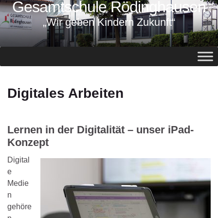
Gesamtschule Rödinghausen
springen
„Wir geben Kindern Zukunft“
Digitales Arbeiten
Lernen in der Digitalität – unser iPad-
Konzept
Digital
e
Medie
n
gehöre