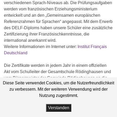
verschiedenen Sprach-Niveaus ab. Die Prüfungsaufgaben
werden vom französischen Erziehungsministerium
entwickelt und an den „Gemeinsamen europäischen
Referenzrahmen für Sprachen“ angepasst. Mit dem Erwerb
des DELF-Diploms haben unsere Schüler eine zusätzliche
Zertifizierung ihrer Französischkenntnisse, die
international anerkannt wird.
Weitere Informationen im Internet unter:
Institut Français
Deutschland
Die Zertifikate werden in jedem Jahr in einem offiziellen
Akt vom Schulleiter der Gesamtschule Rödinghausen und
vom Bürgermeister der Gemeinde Rödinghausen an die
Diese Seite verwendet Cookies, um die Nutzerfreundlichkeit
Schülerinnen und Schüler übergeben.
zu verbessern. Mit der weiteren Verwendung wird der
Nutzung zugestimmt.
Verstanden
Gemeinde Rödinghausen
Impressum
Datenschutz
Barrierefreiheit