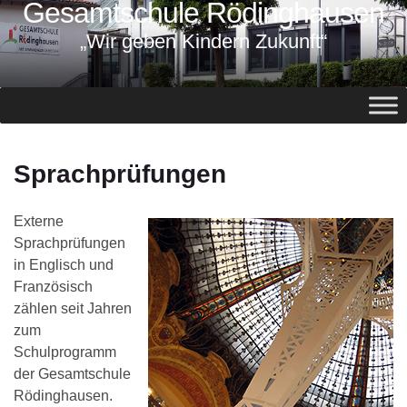
Gesamtschule Rödinghausen
springen
„Wir geben Kindern Zukunft“
Sprachprüfungen
Externe
Sprachprüfungen
in Englisch und
Französisch
zählen seit Jahren
zum
Schulprogramm
der Gesamtschule
Rödinghausen.