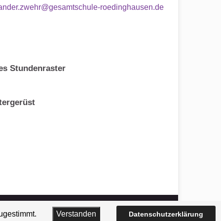
ander.zwehr@gesamtschule-roedinghausen.de
es Stundenraster
tergerüst
usen
Impressum
Datenschutz
Barrierefreiheit
zugestimmt.
Verstanden
Datenschutzerklärung