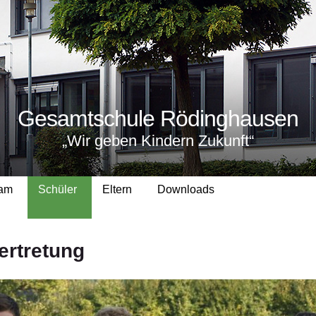
Gesamtschule Rödinghausen
„Wir geben Kindern Zukunft“
eam
Schüler
Eltern
Downloads
ertretung