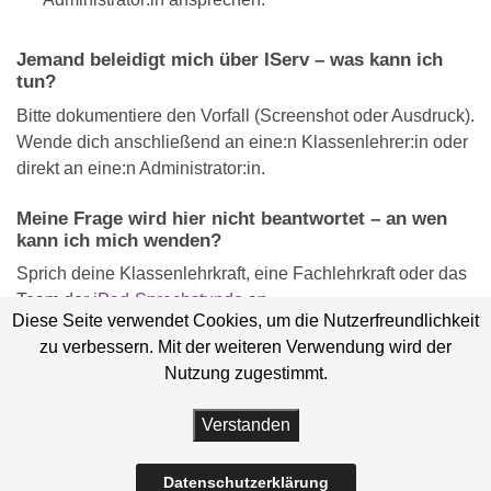
Jemand beleidigt mich über IServ – was kann ich
tun?
Bitte dokumentiere den Vorfall (Screenshot oder Ausdruck).
Wende dich anschließend an eine:n Klassenlehrer:in oder
direkt an eine:n Administrator:in.
Meine Frage wird hier nicht beantwortet – an wen
kann ich mich wenden?
Sprich deine Klassenlehrkraft, eine Fachlehrkraft oder das
Team der
iPad-Sprechstunde
an.
Diese Seite verwendet Cookies, um die Nutzerfreundlichkeit
zu verbessern. Mit der weiteren Verwendung wird der
Nutzung zugestimmt.
Verstanden
Gemeinde Rödinghausen
Impressum
Datenschutz
Barrierefreiheit
© 2026 Gesamtschule Rödinghausen.
Datenschutzerklärung
Gemacht mit
von
Graphene Themes
.