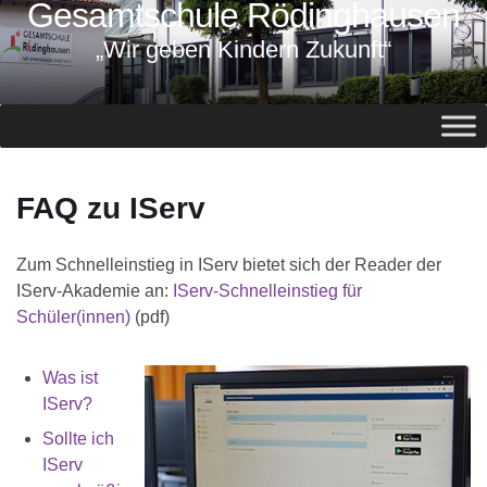
Gesamtschule Rödinghausen
springen
„Wir geben Kindern Zukunft“
FAQ zu IServ
Zum Schnelleinstieg in IServ bietet sich der Reader der
IServ-Akademie an:
IServ-Schnelleinstieg für
Schüler(innen)
(pdf)
Was ist
IServ?
Sollte ich
IServ