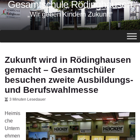
Gesamtschule Rödinghausen
springen
„Wir geben Kindern Zukunft“
Zukunft wird in Rödinghausen
gemacht – Gesamtschüler
besuchen zweite Ausbildungs-
und Berufswahlmesse
3 Minuten Lesedauer
Heimis
che
Untern
ehmen