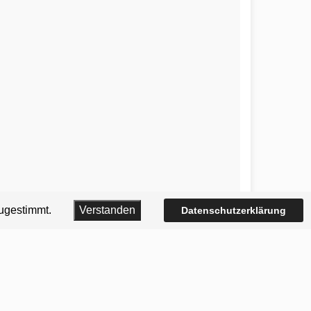
zugestimmt.
Verstanden
Datenschutzerklärung
Größere Kalenderansicht:
Monat
oder
Liste