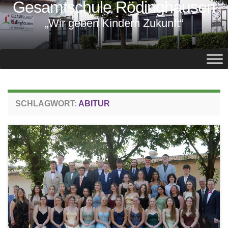
Gesamtschule Rödinghausen
springen
„Wir geben Kindern Zukunft“
SCHLAGWORT:
ABITUR