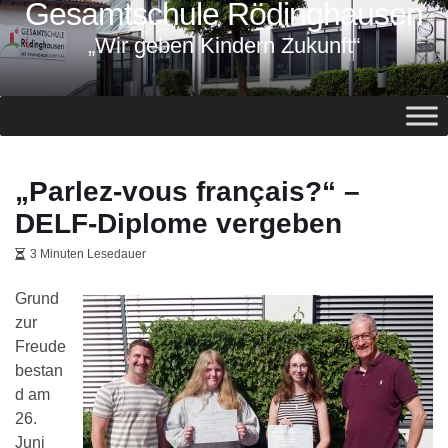
Gesamtschule Rödinghausen
springen
„Wir geben Kindern Zukunft“
„Parlez-vous français?“ –
DELF-Diplome vergeben
3 Minuten Lesedauer
Grund
zur
Freude
bestan
d am
26.
Juni