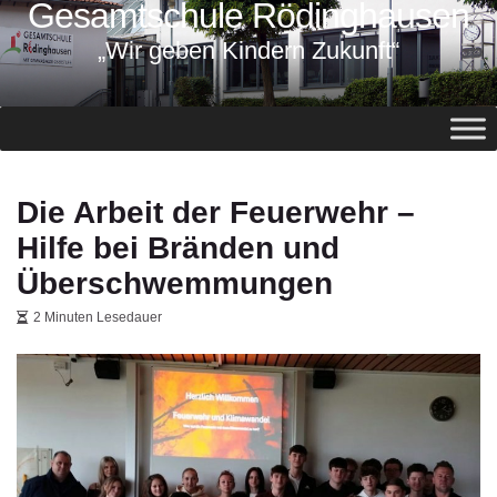
Gesamtschule Rödinghausen
springen
„Wir geben Kindern Zukunft“
Die Arbeit der Feuerwehr –
Hilfe bei Bränden und
Überschwemmungen
2 Minuten Lesedauer