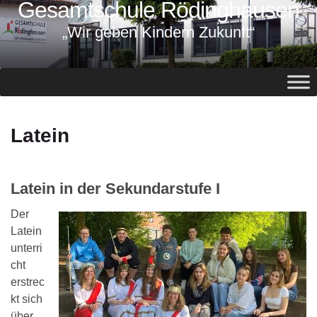
Gesamtschule Rödinghausen
springen
„Wir geben Kindern Zukunft“
Latein
Latein in der Sekundarstufe I
Der
Latein
unterri
cht
erstrec
kt sich
über